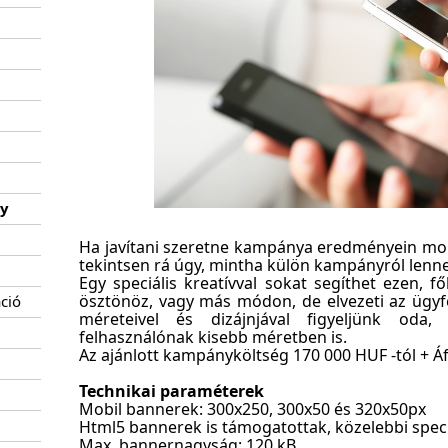
ny
Ha javítani szeretne kampánya eredményein mob
tekintsen rá úgy, mintha külön kampányról lenne
Egy speciális kreatívval sokat segíthet ezen, f
ösztönöz, vagy más módon, de elvezeti az ügyfe
ció
méreteivel és dizájnjával figyeljünk od
felhasználónak kisebb méretben is.
Az ajánlott kampányköltség 170 000 HUF -tól + Áf
Technikai paraméterek
Mobil bannerek: 300x250, 300x50 és 320x50px
Html5 bannerek is támogatottak, közelebbi spec
Max. bannernagyság: 120 kB