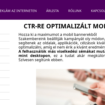
EKLÁM AZ INTERNETEN
ÁRLISTA
RÓLUNK
KAPCSOL
CTR-RE OPTIMALIZÁLT M
Hozza ki a maximumot a mobil bannerekből
Szakembereink beállítják kampányát oly módon, h
segítenek az oldalak, applikációk, célzások kivá
optimalizálni, amíg el nem érik a kívánt eredmén
A felhasználók más viselkedési sémákat mu
mint desktopon
, ez a tudat akár megkülönb
Szívesen segítünk ebben.