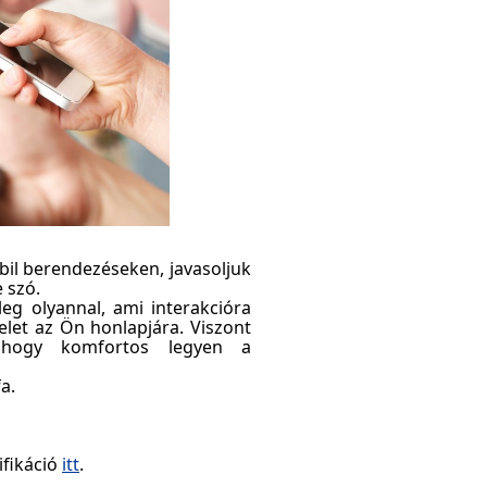
il berendezéseken, javasoljuk
 szó.
őleg olyannal, ami interakcióra
let az Ön honlapjára. Viszont
a, hogy komfortos legyen a
a.
ifikáció
itt
.