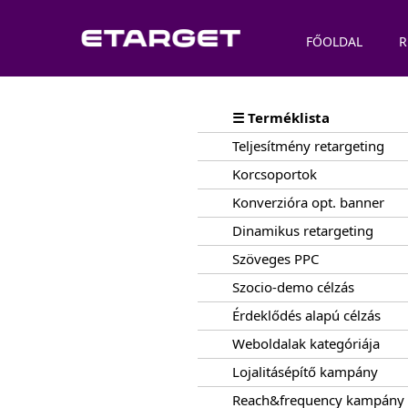
FŐOLDAL
R
☰ Terméklista
Teljesítmény retargeting
Korcsoportok
Konverzióra opt. banner
Dinamikus retargeting
Szöveges PPC
Szocio-demo célzás
Érdeklődés alapú célzás
Weboldalak kategóriája
Lojalitásépítő kampány
Reach&frequency kampány