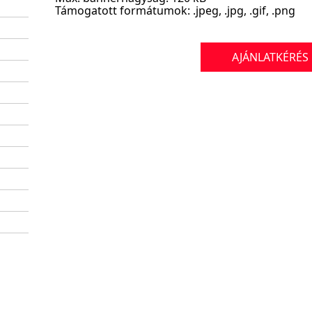
Támogatott formátumok: .jpeg, .jpg, .gif, .png
AJÁNLATKÉRÉS