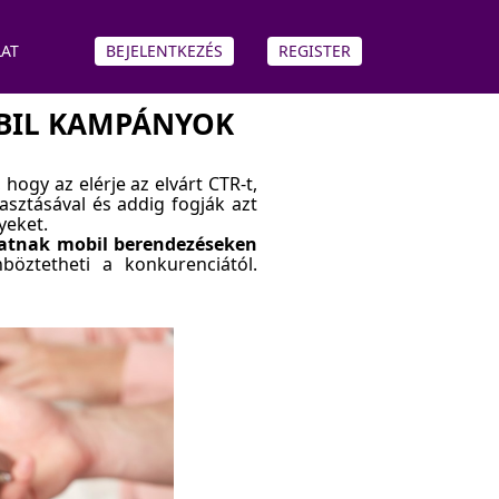
AT
BEJELENTKEZÉS
REGISTER
OBIL KAMPÁNYOK
ogy az elérje az elvárt CTR-t,
lasztásával és addig fogják azt
yeket.
tatnak mobil berendezéseken
öztetheti a konkurenciától.