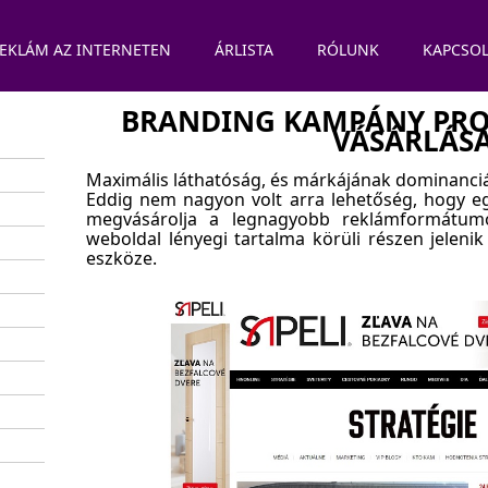
EKLÁM AZ INTERNETEN
ÁRLISTA
RÓLUNK
KAPCSOL
BRANDING KAMPÁNY PR
VÁSÁRLÁS
Maximális láthatóság, és márkájának dominanci
Eddig nem nagyon volt arra lehetőség, hogy 
megvásárolja a legnagyobb reklámformátumo
weboldal lényegi tartalma körüli részen jeleni
eszköze.