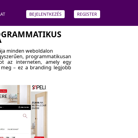
AT
BEJELENTKEZÉS
REGISTER
OGRAMMATIKUS
A
ája minden weboldalon
egyszerűen, programmatikusan
t az interneten, amely egy
k meg – ez a branding legjobb