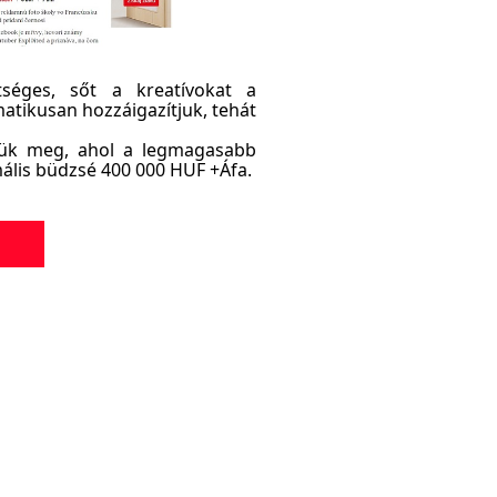
séges, sőt a kreatívokat a
tikusan hozzáigazítjuk, tehát
jük meg, ahol a legmagasabb
mális büdzsé 400 000 HUF +Áfa.