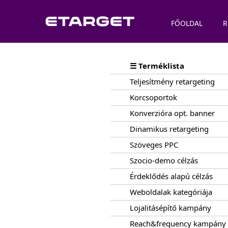
FŐOLDAL
R
☰ Terméklista
Teljesítmény retargeting
Korcsoportok
Konverzióra opt. banner
Dinamikus retargeting
Szöveges PPC
Szocio-demo célzás
Érdeklődés alapú célzás
Weboldalak kategóriája
Lojalitásépítő kampány
Reach&frequency kampány