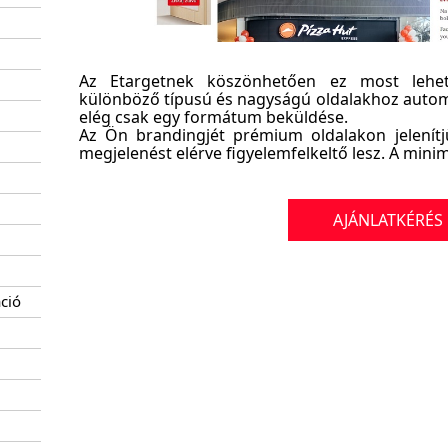
Az Etargetnek köszönhetően ez most lehet
különböző típusú és nagyságú oldalakhoz automa
elég csak egy formátum beküldése.
Az Ön brandingjét prémium oldalakon jelenít
megjelenést elérve figyelemfelkeltő lesz. A mini
AJÁNLATKÉRÉS
ció