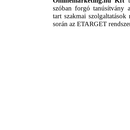
Onlinemarketing.hu Kft
t
szóban forgó tanúsítvány 
tart szakmai szolgaltatások 
során az ETARGET rendsze