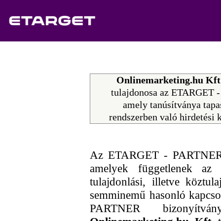
Onlinemarketing.hu Kft
tulajdonosa az ETARGET 
amely tanúsítványa tap
rendszerben való hirdetési 
Az ETARGET - PARTNER bi
amelyek függetlenek az
tulajdonlási, illetve köztu
semminemű hasonló kapcs
PARTNER bizonyítvá